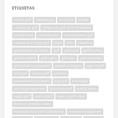
ETIQUETAS
arbitro golf
autodialogo
book golf
bunker
campos de golf
campos de golf cerca de madrid
circuito bmw
concentracion
conocimientos golf
cuestionario reglas golf
draw
fade
faisanera
gestionando un campo
golf
golf book
golf booking
golf en madrid
golf reglas
golf rules
golf santander
golf solidario santander
joaquin rodriguez
jugar al golf
mobgolf
ofertas golf
pedreña
pensamientos positivos
play golf
psicologia
psicologia deportiva
psicologia golf
putting green
reglas golf
reserva golf
reserva golf online
Reservar greenfee online
Resultados fuera de Competición
revenue management