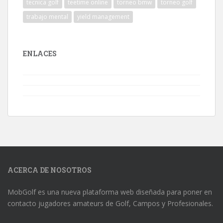
tecnica golf
teetime online
torneo bmw
torneo golf
trabajo mental
yield management
ENLACES
ACERCA DE NOSOTROS
MobGolf es una nueva plataforma web diseñada para poner en
contacto jugadores amateurs de Golf, Campos y Profesionales.