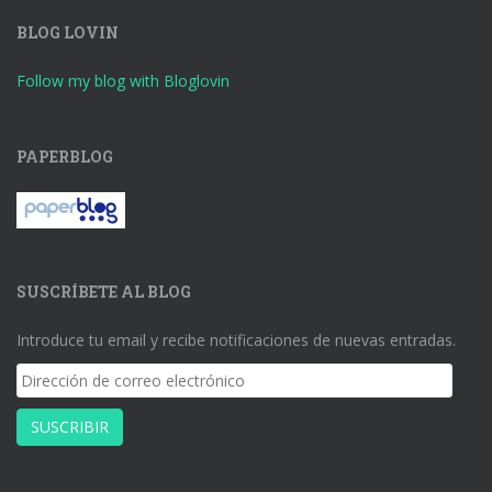
BLOG LOVIN
Follow my blog with Bloglovin
PAPERBLOG
SUSCRÍBETE AL BLOG
Introduce tu email y recibe notificaciones de nuevas entradas.
Dirección
de
correo
SUSCRIBIR
electrónico