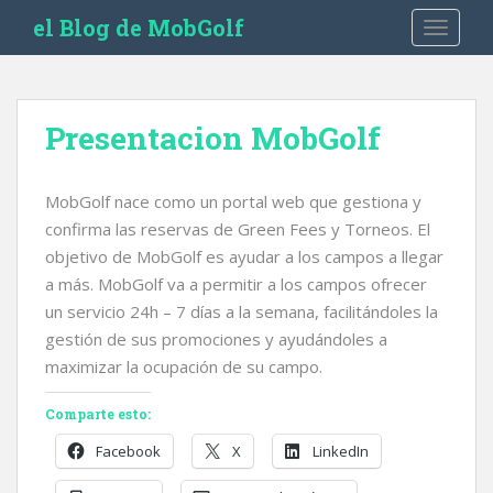
S
el Blog de MobGolf
TOGGLE
k
i
p
t
Presentacion MobGolf
o
m
a
MobGolf nace como un portal web que gestiona y
i
confirma las reservas de Green Fees y Torneos. El
n
objetivo de MobGolf es ayudar a los campos a llegar
c
a más. MobGolf va a permitir a los campos ofrecer
o
un servicio 24h – 7 días a la semana, facilitándoles la
n
gestión de sus promociones y ayudándoles a
t
e
maximizar la ocupación de su campo.
n
Comparte esto:
t
Facebook
X
LinkedIn