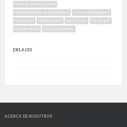
Reservar greenfee online
Resultados fuera de Competición
revenue management
tecnica golf
teetime online
torneo bmw
torneo golf
trabajo mental
yield management
ENLACES
ACERCA DE NOSOTROS