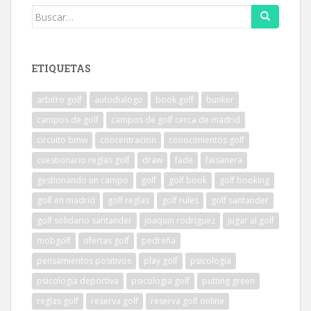
Buscar:
ETIQUETAS
arbitro golf
autodialogo
book golf
bunker
campos de golf
campos de golf cerca de madrid
circuito bmw
concentracion
conocimientos golf
cuestionario reglas golf
draw
fade
faisanera
gestionando un campo
golf
golf book
golf booking
golf en madrid
golf reglas
golf rules
golf santander
golf solidario santander
joaquin rodriguez
jugar al golf
mobgolf
ofertas golf
pedreña
pensamientos positivos
play golf
psicologia
psicologia deportiva
psicologia golf
putting green
reglas golf
reserva golf
reserva golf online