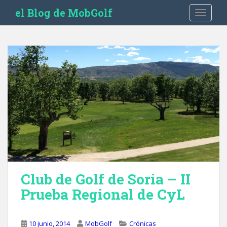
S
el Blog de MobGolf
TOGGLE
k
i
p
t
o
m
a
i
n
c
o
n
t
e
Club de Golf de Soria – II
n
Prueba Regional de CyL
t
10 junio, 2014
MobGolf
Crónicas