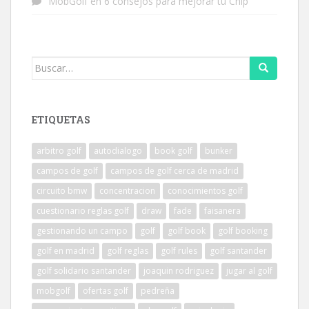
MobGolf
en
6 consejos para mejorar tu Chip
Buscar:
ETIQUETAS
arbitro golf
autodialogo
book golf
bunker
campos de golf
campos de golf cerca de madrid
circuito bmw
concentracion
conocimientos golf
cuestionario reglas golf
draw
fade
faisanera
gestionando un campo
golf
golf book
golf booking
golf en madrid
golf reglas
golf rules
golf santander
golf solidario santander
joaquin rodriguez
jugar al golf
mobgolf
ofertas golf
pedreña