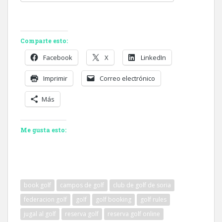
Comparte esto:
Facebook
X
LinkedIn
Imprimir
Correo electrónico
Más
Me gusta esto:
book golf
campos de golf
club de golf de soria
federacion golf
golf
golf booking
golf rules
jugal al golf
reserva golf
reserva golf online