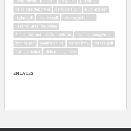
pensamientos positivos
play golf
psicologia
psicologia deportiva
psicologia golf
putting green
reglas golf
reserva golf
reserva golf online
Reservar greenfee online
Resultados fuera de Competición
revenue management
tecnica golf
teetime online
torneo bmw
torneo golf
trabajo mental
yield management
ENLACES